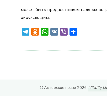
может быть предвестником важных встр
окружающим.
Telegram
Odnoklassniki
WhatsApp
VK
Viber
Отправ
© Авторское право 2026
Vitality Li