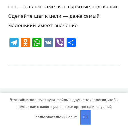
сон — так вы заметите скрытые подсказки.
Сделайте шаг к цели — даже самый
маленький имеет значение.
Telegram
Odnoklassniki
WhatsApp
VK
Viber
Отправить
© Авторское право 2026
. Все права
Vitality Life
Этот сайт использует куки-файлы и другие технологии, чтобы
защищены.
CoachPress Lite | от автора
помочь вам в навигации, а также предоставить лучший
. На платформе
.
Blossom Themes
WordPress
пользовательский опыт.
OK