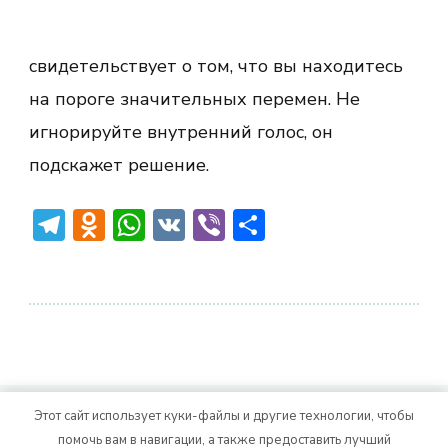
свидетельствует о том, что вы находитесь
на пороге значительных перемен. Не
игнорируйте внутренний голос, он
подскажет решение.
Telegram
Odnoklassniki
WhatsApp
VK
Viber
Отправить
Этот сайт использует куки-файлы и другие технологии, чтобы
© Авторское право 2026
. Все права
Vitality Life
помочь вам в навигации, а также предоставить лучший