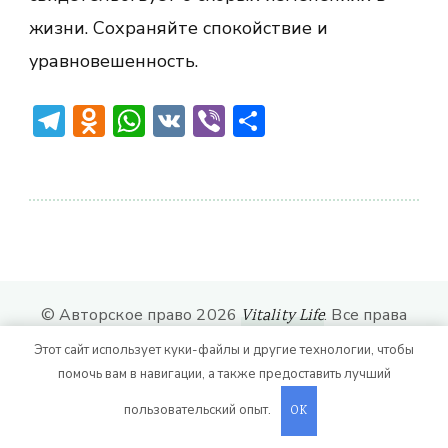
жизни. Сохраняйте спокойствие и
уравновешенность.
Telegram
Odnoklassniki
WhatsApp
VK
Viber
Отправить
© Авторское право 2026
. Все права
Vitality Life
защищены.
CoachPress Lite | от автора
Этот сайт использует куки-файлы и другие технологии, чтобы
. На платформе
.
Blossom Themes
WordPress
помочь вам в навигации, а также предоставить лучший
пользовательский опыт.
OK