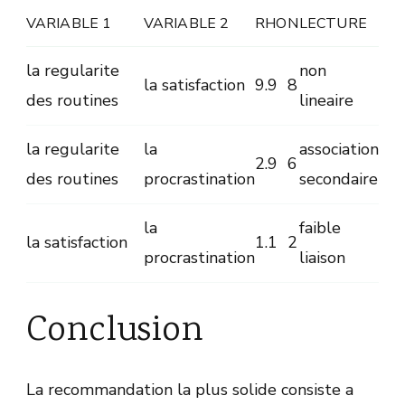
VARIABLE 1
VARIABLE 2
RHO
N
LECTURE
la regularite
non
la satisfaction
9.9
8
des routines
lineaire
la regularite
la
association
2.9
6
des routines
procrastination
secondaire
la
faible
la satisfaction
1.1
2
procrastination
liaison
Conclusion
La recommandation la plus solide consiste a