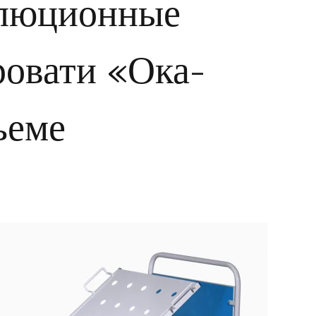
олюционные
ровати «Ока-
ъеме