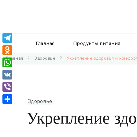
Главная
Продукты питания
Telegram
Главная
Здоровье
Укрепление здоровья и комфор
Odnoklassniki
WhatsApp
VK
Viber
Здоровье
Отправить
Укрепление здо