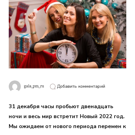
к
gala_pm_ru
Добавить комментарий
записи
В
чем
31 декабря часы пробьют двенадцать
встречать
Новый
ночи и весь мир встретит Новый 2022 год.
год
2022
Мы ожидаем от нового периода перемен к