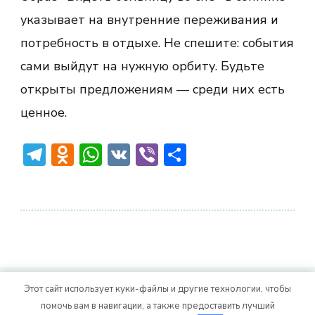
указывает на внутренние переживания и
потребность в отдыхе. Не спешите: события
сами выйдут на нужную орбиту. Будьте
открыты предложениям — среди них есть
ценное.
Telegram
Odnoklassniki
WhatsApp
VK
Viber
Отправить
Этот сайт использует куки-файлы и другие технологии, чтобы
© Авторское право 2026
. Все права
Vitality Life
помочь вам в навигации, а также предоставить лучший
защищены.
CoachPress Lite | от автора