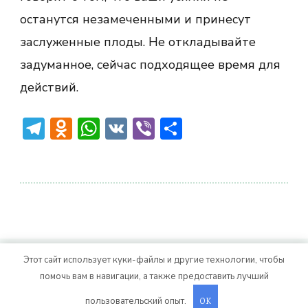
останутся незамеченными и принесут
заслуженные плоды. Не откладывайте
задуманное, сейчас подходящее время для
действий.
Telegram
Odnoklassniki
WhatsApp
VK
Viber
Отправить
Этот сайт использует куки-файлы и другие технологии, чтобы
© Авторское право 2026
. Все права
Vitality Life
помочь вам в навигации, а также предоставить лучший
защищены.
CoachPress Lite | от автора
пользовательский опыт.
. На платформе
.
OK
Blossom Themes
WordPress