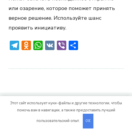
или озарение, которое поможет принять
верное решение. Используйте шанс
проявить инициативу.
Telegram
Odnoklassniki
WhatsApp
VK
Viber
Отправить
© Авторское право 2026
. Все права
Vitality Life
Этот сайт использует куки-файлы и другие технологии, чтобы
помочь вам в навигации, а также предоставить лучший
защищены.
CoachPress Lite | от автора
. На платформе
.
Blossom Themes
WordPress
пользовательский опыт.
OK