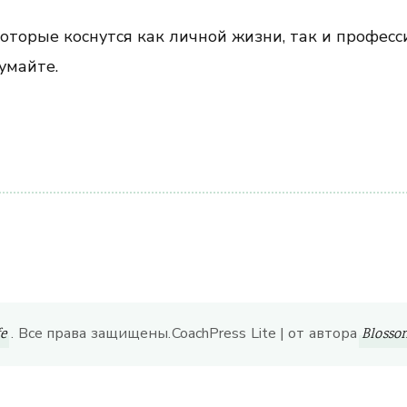
которые коснутся как личной жизни, так и профес
умайте.
ить
. Все права защищены.
CoachPress Lite | от автора
fe
Bloss