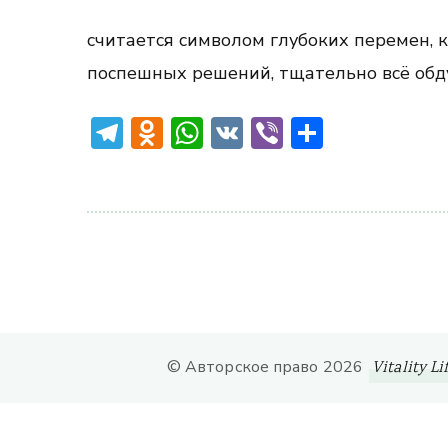
считается символом глубоких перемен, 
поспешных решений, тщательно всё обд
Telegram
Odnoklassniki
WhatsApp
VK
Viber
Отправ
© Авторское право 2026
Vitality Li