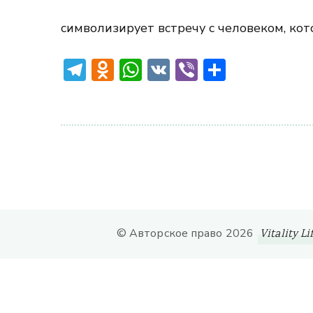
символизирует встречу с человеком, ко
Telegram
Odnoklassniki
WhatsApp
VK
Viber
Отправ
© Авторское право 2026
Vitality Li