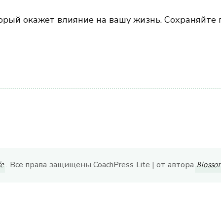
торый окажет влияние на вашу жизнь. Сохраняйт
ить
. Все права защищены.
CoachPress Lite | от автора
fe
Bloss