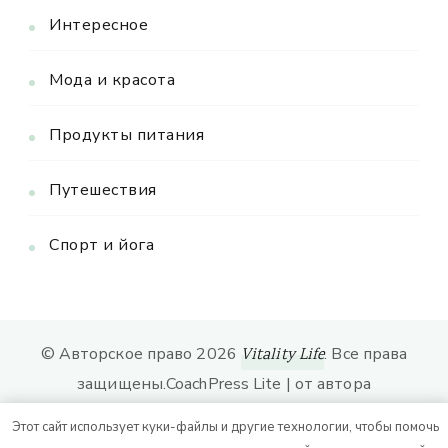
Интересное
Мода и красота
Продукты питания
Путешествия
Спорт и йога
© Авторское право 2026
. Все права
Vitality Life
защищены.
CoachPress Lite | от автора
. На платформе
.
Blossom Themes
WordPress
Этот сайт использует куки-файлы и другие технологии, чтобы помочь