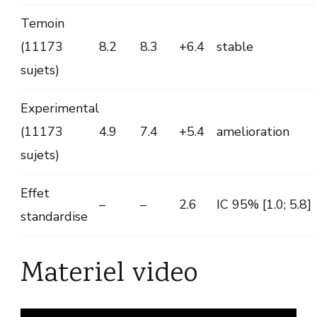
Temoin
(11173
8.2
8.3
+6.4
stable
sujets)
Experimental
(11173
4.9
7.4
+5.4
amelioration
sujets)
Effet
–
–
2.6
IC 95% [1.0; 5.8]
standardise
Materiel video