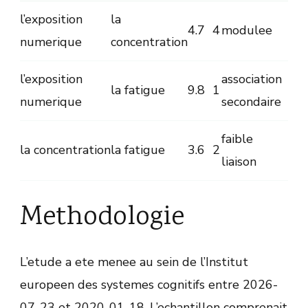
l’exposition
la
4.7
4
modulee
numerique
concentration
l’exposition
association
la fatigue
9.8
1
numerique
secondaire
faible
la concentration
la fatigue
3.6
2
liaison
Methodologie
L’etude a ete menee au sein de l’Institut
europeen des systemes cognitifs entre 2026-
07-23 et 2020-01-18. L’echantillon comprenait