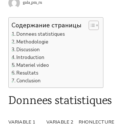
gala_pm_ru
Содержание страницы
Donnees statistiques
Methodologie
Discussion
Introduction
Materiel video
Resultats
Conclusion
Donnees statistiques
VARIABLE 1
VARIABLE 2
RHO
N
LECTURE