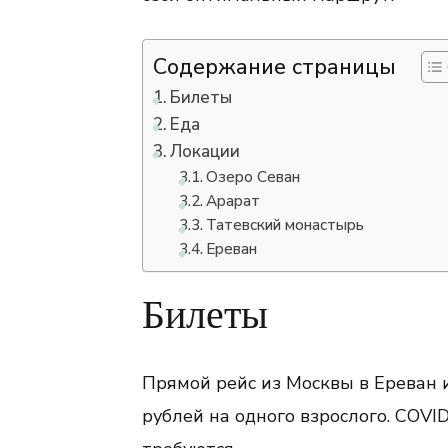
доступный
отдых
и
Содержание страницы
масса
впечатлений
Билеты
Еда
Локации
Озеро Севан
Арарат
Татевский монастырь
Ереван
Билеты
Прямой рейс из Москвы в Ереван 
рублей на одного взрослого. COV