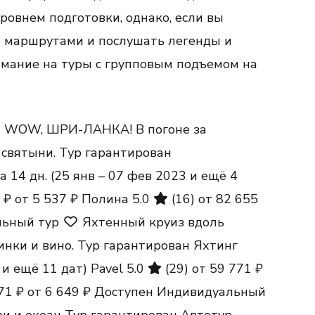
овнем подготовки, однако, если вы
 маршрутами и послушать легенды и
нимание на туры с групповым подъемом на
WOW, ШРИ-ЛАНКА! В погоне за
 святыни. Тур гарантирован
ка
14 дн.
(25 янв – 07 фев 2023 и ещё 4
5 ₽
от 5 537 ₽
Полина 5.0
(16)
от 82 655
льный тур
Яхтенный круиз вдоль
инки и вино. Тур гарантирован Яхтинг
3 и ещё 11 дат)
Pavel 5.0
(29)
от 59 771 ₽
771 ₽
от 6 649 ₽
Доступен Индивидуальный