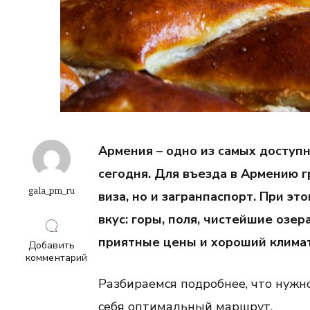
Армения – одно из самых доступ
сегодня. Для въезда в Армению 
gala_pm_ru
виза, но и загранпаспорт. При эт
вкус: горы, поля, чистейшие озер
приятные цены и хороший климат
Добавить
комментарий
к
записи
Разбираемся подробнее, что нужн
Армения
себя оптимальный маршрут.
сегодня: