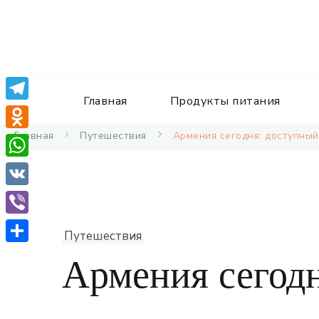
Главная
Продукты питания
Telegram
Главная
Путешествия
Армения сегодня: доступный
Odnoklassniki
WhatsApp
VK
Viber
Путешествия
Отправить
Армения сегод