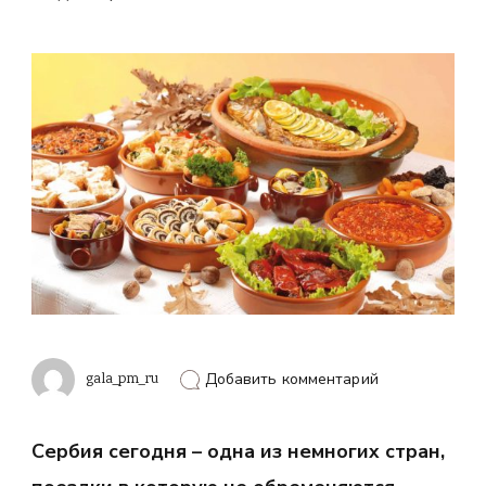
к
gala_pm_ru
Добавить комментарий
записи
Гайд
по
Сербия сегодня – одна из немногих стран,
турам
в