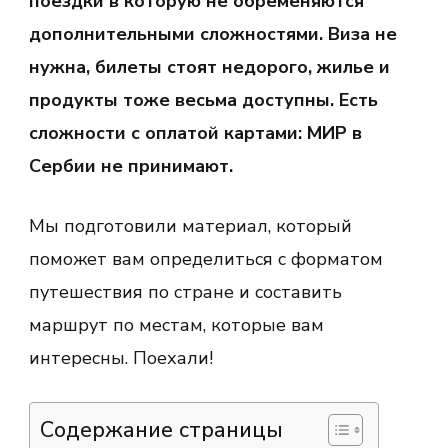
поездки в которую не обременяются
Сербию
—
дополнительными сложностями. Виза не
как
определиться
нужна, билеты стоят недорого, жилье и
с
продукты тоже весьма доступны. Есть
форматом
путешествия
сложности с оплатой картами: МИР в
по
стране
Сербии не принимают.
Мы подготовили материал, который
поможет вам определиться с форматом
путешествия по стране и составить
маршрут по местам, которые вам
интересны. Поехали!
Содержание страницы