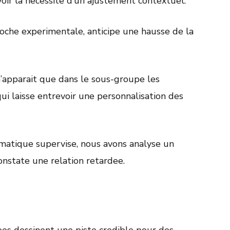
voir la necessite d’un ajustement contextuel.
oche experimentale, anticipe une hausse de la
’apparait que dans le sous-groupe les
qui laisse entrevoir une personnalisation des
matique supervise, nous avons analyse un
onstate une relation retardee.
ees dessinent une piste credible pour des