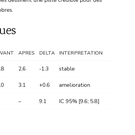
bres.
ues
AVANT
APRES
DELTA
INTERPRETATION
.8
2.6
-1.3
stable
.0
3.1
+0.6
amelioration
–
9.1
IC 95% [9.6; 5.8]