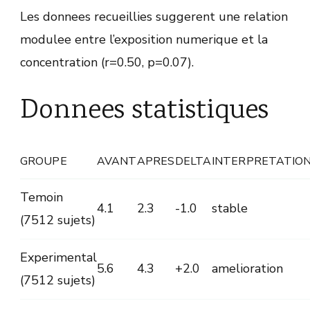
Les donnees recueillies suggerent une relation
modulee entre l’exposition numerique et la
concentration (r=0.50, p=0.07).
Donnees statistiques
GROUPE
AVANT
APRES
DELTA
INTERPRETATIO
Temoin
4.1
2.3
-1.0
stable
(7512 sujets)
Experimental
5.6
4.3
+2.0
amelioration
(7512 sujets)