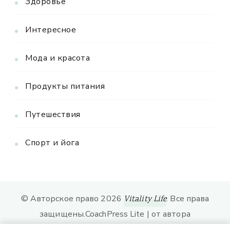
Здоровье
Интересное
Мода и красота
Продукты питания
Путешествия
Спорт и йога
© Авторское право 2026
. Все права
Vitality Life
защищены.
CoachPress Lite | от автора
. На платформе
.
Blossom Themes
WordPress