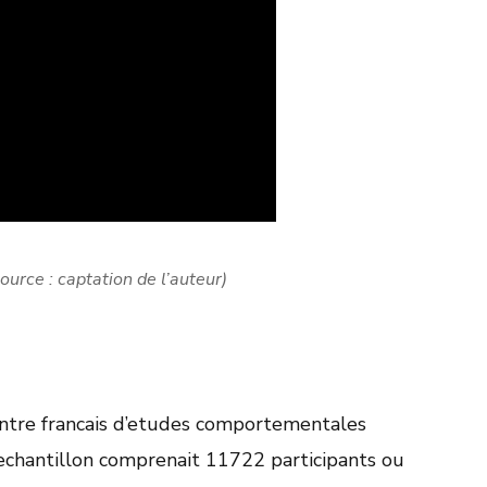
ource : captation de l’auteur)
entre francais d’etudes comportementales
chantillon comprenait 11722 participants ou