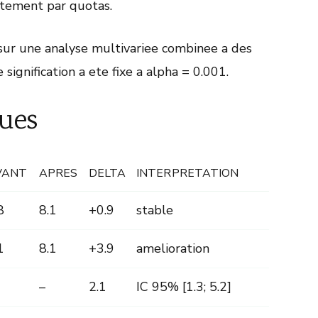
utement par quotas.
sur une analyse multivariee combinee a des
 signification a ete fixe a alpha = 0.001.
ues
VANT
APRES
DELTA
INTERPRETATION
8
8.1
+0.9
stable
1
8.1
+3.9
amelioration
–
2.1
IC 95% [1.3; 5.2]