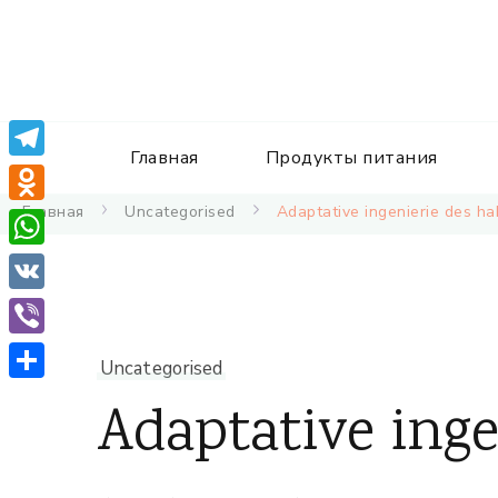
Главная
Продукты питания
Telegram
Главная
Uncategorised
Adaptative ingenierie des ha
Odnoklassniki
WhatsApp
VK
Viber
Uncategorised
Отправить
Adaptative inge