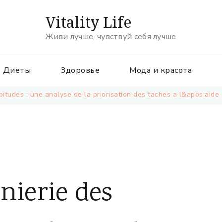
Vitality Life
Живи лучше, чувствуй себя лучше
Диеты
Здоровье
Мода и красота
bitudes : une analyse de la priorisation des taches a l&apos;aid
nierie des