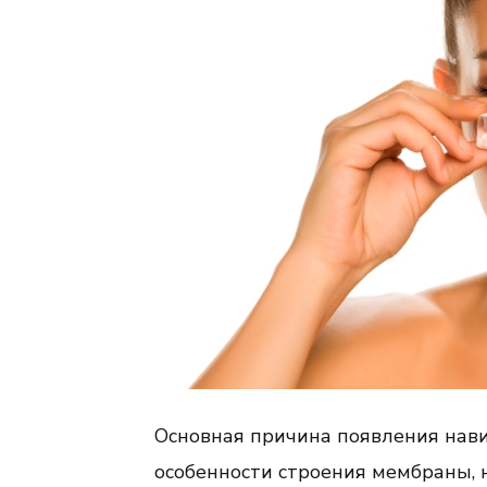
глазами
Основная причина появления нав
особенности строения мембраны,