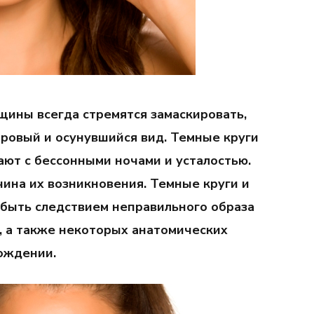
нщины
всегда стремятся замаскировать
,
оровый
и осунувшийся вид.
Темны
е круг
и
ают с бессонными ночами
и усталостью.
чина их возникновения. Темные круги и
 быть следствием неправильного образа
, а также некоторых анатомических
ождении.