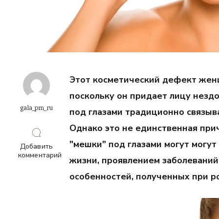
Этот косметический дефект же
поскольку он прида
ет лицу незд
gala_pm_ru
под глазами традиционно связыв
Однако это не единственная при
"мешки" под глазами могут могут
Добавить
комментарий
жизни
, проявлением заболеваний
к
записи
особенностей, полученных при р
«Мешки»
и
темные
круги
под