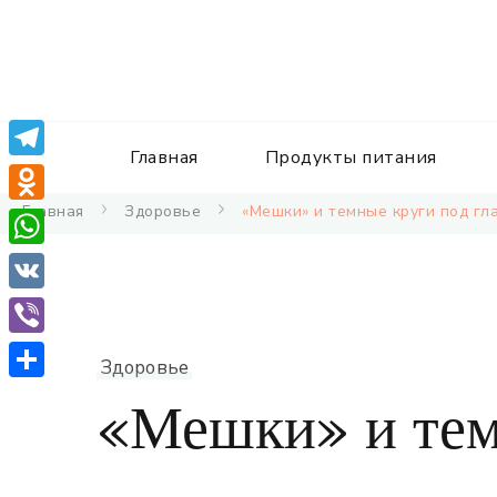
Главная
Продукты питания
Telegram
Главная
Здоровье
«Мешки» и темные круги под гл
Odnoklassniki
WhatsApp
VK
Viber
Здоровье
Отправить
«Мешки» и тем