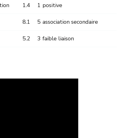
tion
1.4
1
positive
8.1
5
association secondaire
5.2
3
faible liaison