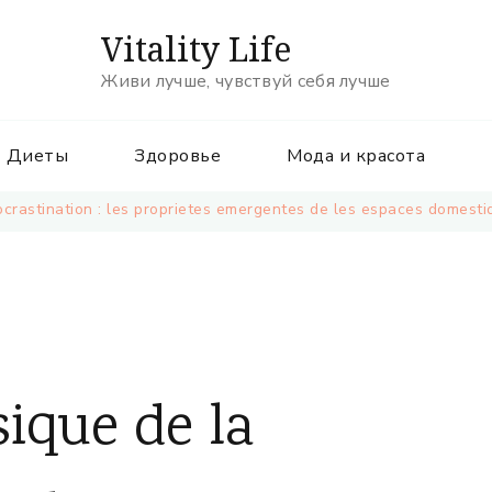
Vitality Life
Живи лучше, чувствуй себя лучше
Диеты
Здоровье
Мода и красота
crastination : les proprietes emergentes de les espaces domesti
ique de la