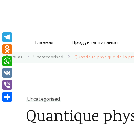
Главная
Продукты питания
Telegram
Главная
Uncategorised
Quantique physique de la pro
Odnoklassniki
WhatsApp
VK
Viber
Uncategorised
Отправить
Quantique phys