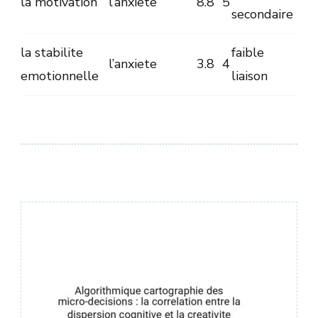
la motivation
l’anxiete
8.8
5
secondaire
la stabilite
faible
l’anxiete
3.8
4
emotionnelle
liaison
Навигация
по