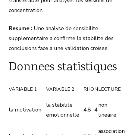
transferable pour analyser les sessions de
concentration.
Resume :
Une analyse de sensibilite
supplementaire a confirme la stabilite des
conclusions face a une validation croisee.
Donnees statistiques
VARIABLE 1
VARIABLE 2
RHO
N
LECTURE
la stabilite
non
la motivation
4.8
4
emotionnelle
lineaire
association