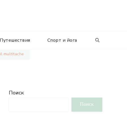
Путешествия
Спорт и йога
il multitache
Поиск
Поиск