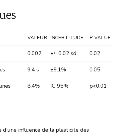
ues
VALEUR
INCERTITUDE
P-VALUE
0.002
+/- 0.02 sd
0.02
es
9.4 s
±9.1%
0.05
tines
8.4%
IC 95%
p<0.01
 d’une influence de la plasticite des