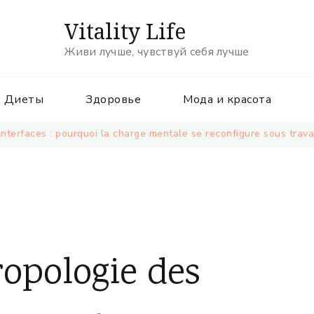
Vitality Life
Живи лучше, чувствуй себя лучше
Диеты
Здоровье
Мода и красота
interfaces : pourquoi la charge mentale se reconfigure sous trava
opologie des