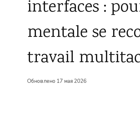
interfaces : po
mentale se rec
travail multita
Обновлено
17 мая 2026