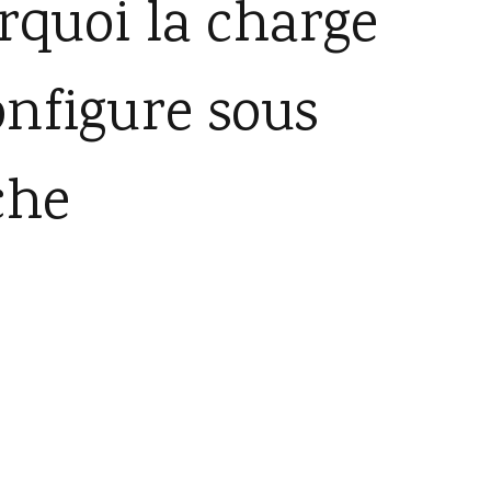
urquoi la charge
onfigure sous
che