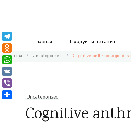
Главная
Продукты питания
Telegram
Главная
Uncategorised
Cognitive anthropologie des 
Odnoklassniki
WhatsApp
VK
Viber
Uncategorised
Отправить
Cognitive anthr