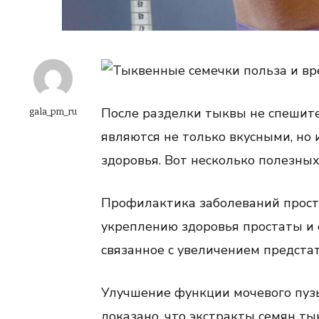
После разделки тыквы не спешите
gala_pm_ru
являются не только вкусными, но 
здоровья. Вот несколько полезных
Профилактика заболеваний прост
укреплению здоровья простаты и 
связанное с увеличением предста
Улучшение функции мочевого пузы
доказано, что экстракты семян т