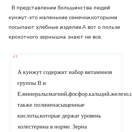
В представлении большинства людей
кунжут-это маленькие семечки,которыми
посыпают хлебные изделия.А вот о пользе
крохотного зернышка знают не все.
А кунжут содержит набор витаминов
группы В и
Е,минералы:магний,фосфор,кальций,железо,
также полиненасыщенные
кислоты,которые держат уровень
холестерина в норме. Зерна