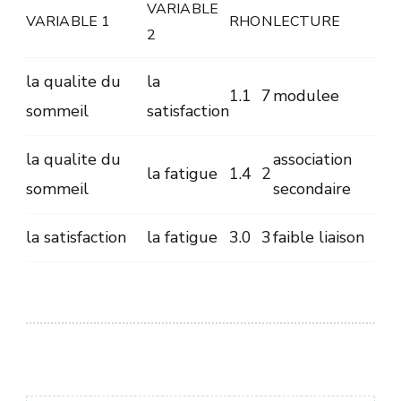
VARIABLE
VARIABLE 1
RHO
N
LECTURE
2
la qualite du
la
1.1
7
modulee
sommeil
satisfaction
la qualite du
association
la fatigue
1.4
2
sommeil
secondaire
la satisfaction
la fatigue
3.0
3
faible liaison