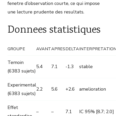
fenetre d’observation courte, ce qui impose
une lecture prudente des resultats.
Donnees statistiques
GROUPE
AVANT
APRES
DELTA
INTERPRETATIO
Temoin
5.4
7.1
-1.3
stable
(6383 sujets)
Experimental
2.2
5.6
+2.6
amelioration
(6383 sujets)
Effet
–
–
7.1
IC 95% [8.7; 2.0]